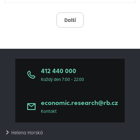
Další
412 440 000
Každý den 7:00 - 22:00
economic.research@rb.cz
Kontakt
Helena Horská