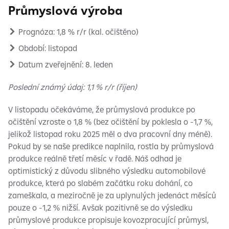
Průmyslová výroba
Prognóza: 1,8 % r/r (kal. očištěno)
Období: listopad
Datum zveřejnění: 8. leden
Poslední známý údaj: 1,1 % r/r (říjen)
V listopadu očekáváme, že průmyslová produkce po
očištění vzroste o 1,8 % (bez očištění by poklesla o -1,7 %,
jelikož listopad roku 2025 měl o dva pracovní dny méně).
Pokud by se naše predikce naplnila, rostla by průmyslová
produkce reálně třetí měsíc v řadě. Náš odhad je
optimistický z důvodu slibného výsledku automobilové
produkce, která po slabém začátku roku dohání, co
zameškala, a meziročně je za uplynulých jedenáct měsíců
pouze o -1,2 % nižší. Avšak pozitivně se do výsledku
průmyslové produkce propisuje kovozpracující průmysl,