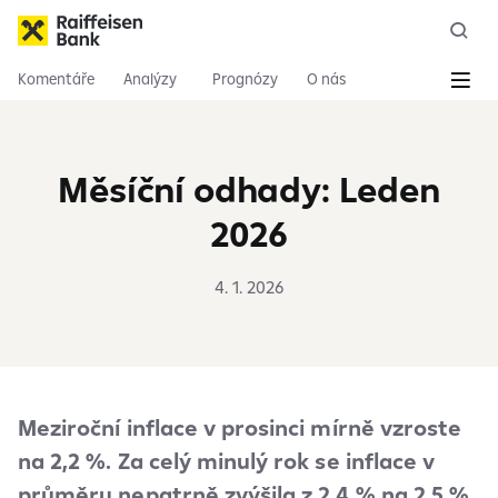
Komentáře
Analýzy
Prognózy
O nás
Měsíční odhady: Leden
2026
4. 1. 2026
Meziroční inflace v prosinci mírně vzroste
na 2,2 %. Za celý minulý rok se inflace v
průměru nepatrně zvýšila z 2,4 % na 2,5 %.