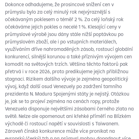
Dokonce odhadujeme, že prosincové snížení cen v
průmyslu bylo za celý minulý rok nejvýraznější s
očekávaným poklesem o téměř 2 %. Za celý loňský rok
očekáváme jejich pokles o necelé 1 %. Klesající ceny v
průmyslové výrobě jsou dány stále nižší poptávkou po
průmyslovém zboží, ale i po vstupních materiálech,
využíváním dříve nahromaděných zásob, rostoucí globální
konkurencí, silnější korunou a také příznivým vývojem cen
komodit na světových trzích. Většina těchto faktorů pak
přetrvá i v roce 2026, proto predikujeme jejich přibližnou
stagnaci. Rizikem dalšího vývoje je zejména geopolitický
vývoj, když další osud Venezuely po zadržení tamního
prezidenta N. Madura Spojenými státy je nejistý. Otázkou
je, jak se to projeví zejména na cenách ropy, protože
Venezuela disponuje největšími zásobami černého zlata na
světě. Nelze ale opomenout ani křehké příměří na Blízkém
východě či rostoucí napětí v souvislosti s Taiwanem.
Zároveň čínská konkurence může více pronikat na
evropský (český) trh a na průmysl mohou dopadnout více