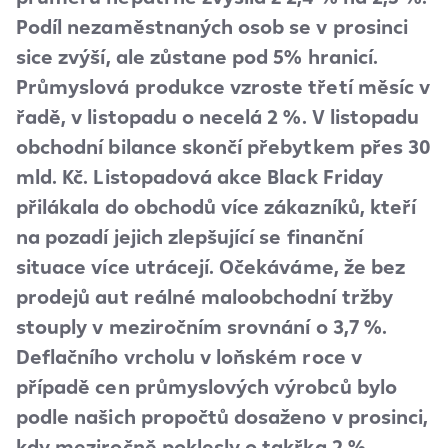
Podíl nezaměstnaných osob se v prosinci
sice zvýší, ale zůstane pod 5% hranicí.
Průmyslová produkce vzroste třetí měsíc v
řadě, v listopadu o necelá 2 %. V listopadu
obchodní bilance skončí přebytkem přes 30
mld. Kč. Listopadová akce Black Friday
přilákala do obchodů více zákazníků, kteří
na pozadí jejich zlepšující se finanční
situace více utrácejí. Očekáváme, že bez
prodejů aut reálné maloobchodní tržby
stouply v meziročním srovnání o 3,7 %.
Deflačního vrcholu v loňském roce v
případě cen průmyslových výrobců bylo
podle našich propočtů dosaženo v prosinci,
kdy meziročně poklesly o takřka 2 %.