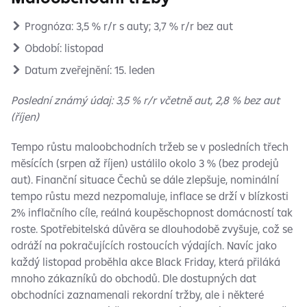
Prognóza: 3,5 % r/r s auty; 3,7 % r/r bez aut
Období: listopad
Datum zveřejnění: 15. leden
Poslední známý údaj: 3,5 % r/r včetně aut, 2,8 % bez aut
(říjen)
Tempo růstu maloobchodních tržeb se v posledních třech
měsících (srpen až říjen) ustálilo okolo 3 % (bez prodejů
aut). Finanční situace Čechů se dále zlepšuje, nominální
tempo růstu mezd nezpomaluje, inflace se drží v blízkosti
2% inflačního cíle, reálná koupěschopnost domácností tak
roste. Spotřebitelská důvěra se dlouhodobě zvyšuje, což se
odráží na pokračujících rostoucích výdajích. Navíc jako
každý listopad proběhla akce Black Friday, která přiláká
mnoho zákazníků do obchodů. Dle dostupných dat
obchodníci zaznamenali rekordní tržby, ale i některé