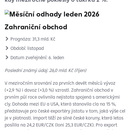
Zahraniční obchod
Prognóza: 31,3 mld. Kč
Období: listopad
Datum zveřejnění: 6. leden
Poslední známý údaj: 26,0 mld. Kč (říjen)
V meziročním srovnání za prvních devět měsíců vývoz
(+2,9 %) i dovoz (+3,0 %) vzrostl. Zahraniční obchod v
prvním půl roce ovlivnila nejistota spojená s americkými
cly. Dohoda mezi EU a USA, která stanovila cla na 15 %,
představuje pro české exportéry jistotu v tom, jaká výše cel
je v platnosti. Import těží ze silné české koruny, která letos
posílila na 24,2 EUR/CZK (loni 25,3 EUR/CZK). Pro export