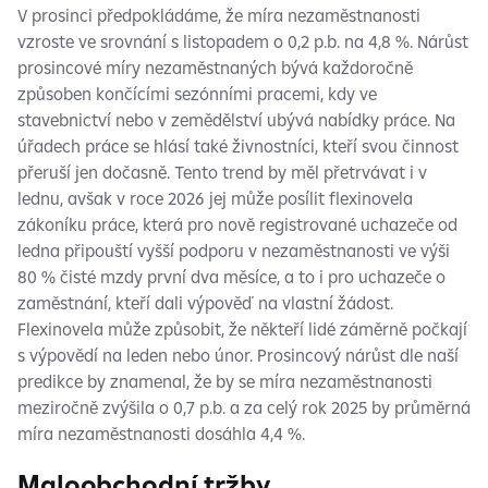
V prosinci předpokládáme, že míra nezaměstnanosti
vzroste ve srovnání s listopadem o 0,2 p.b. na 4,8 %. Nárůst
prosincové míry nezaměstnaných bývá každoročně
způsoben končícími sezónními pracemi, kdy ve
stavebnictví nebo v zemědělství ubývá nabídky práce. Na
úřadech práce se hlásí také živnostníci, kteří svou činnost
přeruší jen dočasně. Tento trend by měl přetrvávat i v
lednu, avšak v roce 2026 jej může posílit flexinovela
zákoníku práce, která pro nově registrované uchazeče od
ledna připouští vyšší podporu v nezaměstnanosti ve výši
80 % čisté mzdy první dva měsíce, a to i pro uchazeče o
zaměstnání, kteří dali výpověď na vlastní žádost.
Flexinovela může způsobit, že někteří lidé záměrně počkají
s výpovědí na leden nebo únor. Prosincový nárůst dle naší
predikce by znamenal, že by se míra nezaměstnanosti
meziročně zvýšila o 0,7 p.b. a za celý rok 2025 by průměrná
míra nezaměstnanosti dosáhla 4,4 %.
Maloobchodní tržby