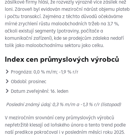
zásilkové firmy hlásí, že rozvezly výrazně více zásilek než
loni. Zároveň byl evidován meziroční nárůst objemu plateb
i počtu transakcí. Zejména z těchto důvodů očekáváme
mírné zrychlení růstu maloobchodních tržeb na 3,7 %,
ačkoli existují segmenty (potraviny, počítače a
komunikační zařízení), kde se prodejcům zdaleka nedaří
tolik jako maloobchodnímu sektoru jako celku.
Index cen průmyslových výrobců
Prognóza: 0,0 % m/m; -1,9 % r/r
Období: prosinec
Datum zveřejnění: 16. leden
Poslední známý údaj: 0,3 % m/m a -1,3 % r/r (listopad)
V meziročním srovnání ceny průmyslových výrobců
nepřetržitě klesají od loňského února a tento trend podle
naší predikce pokračoval i v posledním měsíci roku 2025.