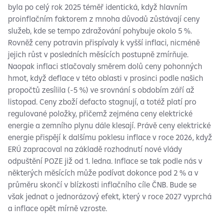
byla po celý rok 2025 téměř identická, když hlavním
proinflačním faktorem z mnoha důvodů zůstávají ceny
služeb, kde se tempo zdražování pohybuje okolo 5 %.
Rovněž ceny potravin přispívaly k vyšší inflaci, nicméně
jejich růst v posledních měsících postupně zmírňuje.
Naopak inflaci stlačovaly směrem dolů ceny pohonných
hmot, když deflace v této oblasti v prosinci podle našich
propočtů zesílila (-5 %) ve srovnání s obdobím září až
listopad. Ceny zboží defacto stagnují, a totéž platí pro
regulované položky, přičemž zejména ceny elektrické
energie a zemního plynu dále klesají. Právě ceny elektrické
energie přispějí k dalšímu poklesu inflace v roce 2026, když
ERÚ zapracoval na základě rozhodnutí nové vlády
odpuštění POZE již od 1. ledna. Inflace se tak podle nás v
některých měsících může podívat dokonce pod 2 % a v
průměru skončí v blízkosti inflačního cíle ČNB. Bude se
však jednat o jednorázový efekt, který v roce 2027 vyprchá
a inflace opět mírně vzroste.