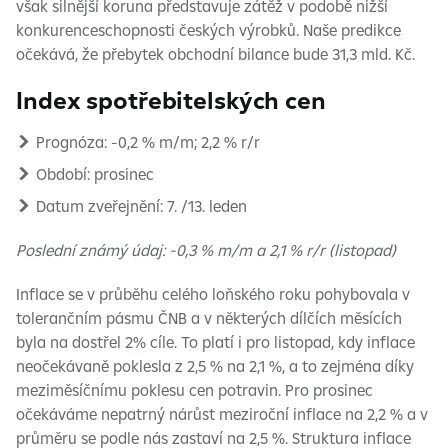
však silnější koruna představuje zátěž v podobě nižší
konkurenceschopnosti českých výrobků. Naše predikce
očekává, že přebytek obchodní bilance bude 31,3 mld. Kč.
Index spotřebitelských cen
Prognóza: -0,2 % m/m;
2,2 % r/r
Období: prosinec
Datum zveřejnění: 7. /13. leden
Poslední známý údaj: -0,3 % m/m a 2,1 % r/r (listopad)
Inflace se v průběhu celého loňského roku pohybovala v
tolerančním pásmu ČNB a v některých dílčích měsících
byla na dostřel 2% cíle. To platí i pro listopad, kdy inflace
neočekávaně poklesla z 2,5 % na 2,1 %, a to zejména díky
meziměsíčnímu poklesu cen potravin. Pro prosinec
očekáváme nepatrný nárůst meziroční inflace na 2,2 % a v
průměru se podle nás zastaví na 2,5 %. Struktura inflace