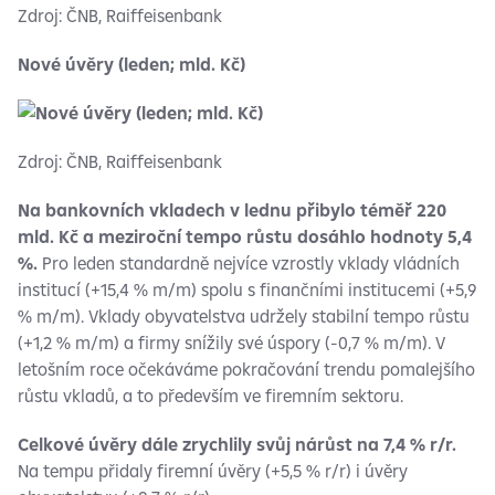
Zdroj: ČNB, Raiffeisenbank
Nové úvěry (leden; mld. Kč)
Zdroj: ČNB, Raiffeisenbank
Na bankovních vkladech v lednu přibylo téměř 220
mld. Kč a meziroční tempo růstu dosáhlo hodnoty 5,4
%.
Pro leden standardně nejvíce vzrostly vklady vládních
institucí (+15,4 % m/m) spolu s finančními institucemi (+5,9
% m/m). Vklady obyvatelstva udržely stabilní tempo růstu
(+1,2 % m/m) a firmy snížily své úspory (-0,7 % m/m). V
letošním roce očekáváme pokračování trendu pomalejšího
růstu vkladů, a to především ve firemním sektoru.
Celkové úvěry dále zrychlily svůj nárůst na 7,4 % r/r.
Na tempu přidaly firemní úvěry (+5,5 % r/r) i úvěry