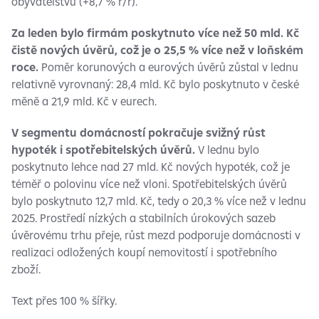
obyvatelstvu (+8,7 % r/r).
Za leden bylo firmám poskytnuto více než 50 mld. Kč
čistě nových úvěrů, což je o 25,5 % více než v loňském
roce.
Poměr korunových a eurových úvěrů zůstal v lednu
relativně vyrovnaný: 28,4 mld. Kč bylo poskytnuto v české
měně a 21,9 mld. Kč v eurech.
V segmentu domácností pokračuje svižný růst
hypoték i spotřebitelských úvěrů.
V lednu bylo
poskytnuto lehce nad 27 mld. Kč nových hypoték, což je
téměř o polovinu více než vloni. Spotřebitelských úvěrů
bylo poskytnuto 12,7 mld. Kč, tedy o 20,3 % více než v lednu
2025. Prostředí nízkých a stabilních úrokových sazeb
úvěrovému trhu přeje, růst mezd podporuje domácnosti v
realizaci odložených koupí nemovitostí i spotřebního
zboží.
Text přes 100 % šířky.