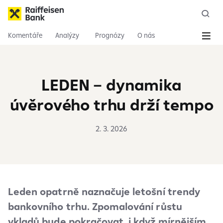
Komentáře
Analýzy
Prognózy
O nás
LEDEN – dynamika
úvěrového trhu drží tempo
2. 3. 2026
Leden opatrně naznačuje letošní trendy
bankovního trhu. Zpomalování růstu
vkladů bude pokračovat, i když mírnějším