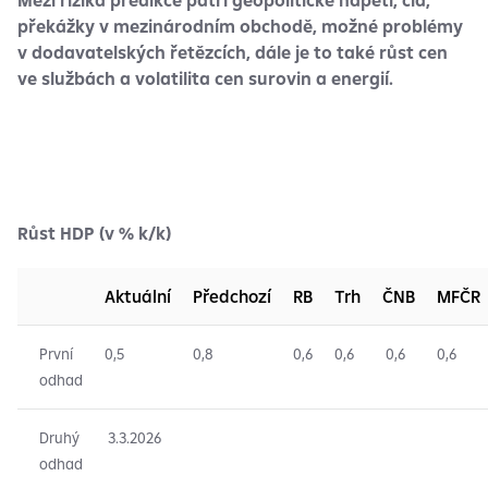
překážky v mezinárodním obchodě, možné problémy
v dodavatelských řetězcích, dále je to také růst cen
ve službách a volatilita cen surovin a energií.
Růst HDP (v % k/k)
Aktuální
Předchozí
RB
Trh
ČNB
MFČR
První
0,5
0,8
0,6
0,6
0,6
0,6
odhad
Druhý
3.3.2026
odhad