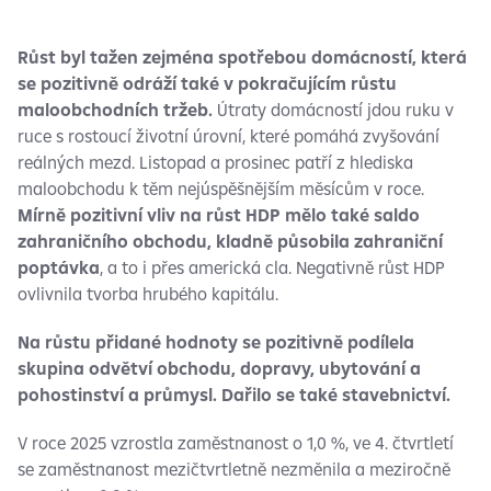
Růst byl tažen zejména spotřebou domácností, která
se pozitivně odráží také v pokračujícím růstu
maloobchodních tržeb.
Útraty domácností jdou ruku v
ruce s rostoucí životní úrovní, které pomáhá zvyšování
reálných mezd. Listopad a prosinec patří z hlediska
maloobchodu k těm nejúspěšnějším měsícům v roce.
Mírně pozitivní vliv na růst HDP mělo také saldo
zahraničního obchodu, kladně působila zahraniční
poptávka
, a to i přes americká cla. Negativně růst HDP
ovlivnila tvorba hrubého kapitálu.
Na růstu přidané hodnoty se pozitivně podílela
skupina odvětví obchodu, dopravy, ubytování a
pohostinství a průmysl. Dařilo se také stavebnictví.
V roce 2025 vzrostla zaměstnanost o 1,0 %, ve 4. čtvrtletí
se zaměstnanost mezičtvrtletně nezměnila a meziročně