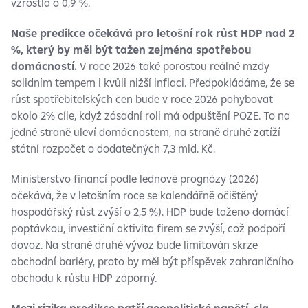
vzrostla o 0,9 %.
Naše predikce očekává pro letošní rok růst HDP nad 2
%, který by měl být tažen zejména spotřebou
domácností.
V roce 2026 také porostou reálné mzdy
solidním tempem i kvůli nižší inflaci. Předpokládáme, že se
růst spotřebitelských cen bude v roce 2026 pohybovat
okolo 2% cíle, když zásadní roli má odpuštění POZE. To na
jedné straně uleví domácnostem, na straně druhé zatíží
státní rozpočet o dodatečných 7,3 mld. Kč.
Ministerstvo financí podle lednové prognózy (2026)
očekává, že v letošním roce se kalendářně očištěný
hospodářský růst zvýší o 2,5 %). HDP bude taženo domácí
poptávkou, investiční aktivita firem se zvýší, což podpoří
dovoz. Na straně druhé vývoz bude limitován skrze
obchodní bariéry, proto by měl být příspěvek zahraničního
obchodu k růstu HDP záporný.
Mezi rizika predikce patří geopolitické napětí, cla,