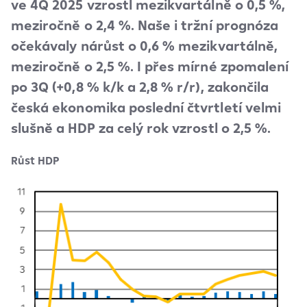
ve 4Q 2025 vzrostl mezikvartálně o 0,5 %,
meziročně o 2,4 %. Naše i tržní prognóza
očekávaly nárůst o 0,6 % mezikvartálně,
meziročně o 2,5 %. I přes mírné zpomalení
po 3Q (+0,8 % k/k a 2,8 % r/r), zakončila
česká ekonomika poslední čtvrtletí velmi
slušně a HDP za celý rok vzrostl o 2,5 %.
Růst HDP