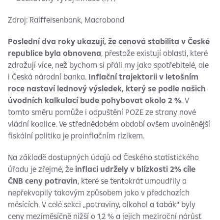
Zdroj: Raiffeisenbank, Macrobond
Poslední dva roky ukazují, že cenová stabilita v České
republice byla obnovena
, přestože existují oblasti, které
zdražují více, než bychom si přáli my jako spotřebitelé, ale
i Česká národní banka.
Inflační trajektorii v letošním
roce nastaví lednový výsledek, který se podle našich
úvodních kalkulací bude pohybovat okolo 2 %
. V
tomto směru pomůže i odpuštění POZE ze strany nové
vládní koalice. Ve střednědobém období ovšem uvolněnější
fiskální politika je proinflačním rizikem.
Na základě dostupných údajů od Českého statistického
úřadu je zřejmé, že
inflaci udržely v blízkosti 2% cíle
ČNB ceny potravin
, které se tentokrát umoudřily a
nepřekvapily takovým způsobem jako v předchozích
měsících. V celé sekci „potraviny, alkohol a tabák“ byly
ceny meziměsíčně nižší o 1,2 % a jejich meziroční nárůst