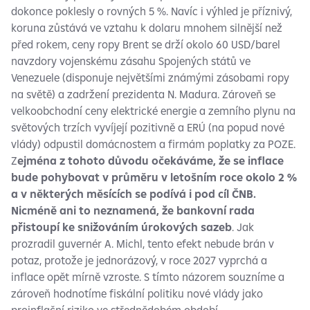
dokonce poklesly o rovných 5 %. Navíc i výhled je příznivý,
koruna zůstává ve vztahu k dolaru mnohem silnější než
před rokem, ceny ropy Brent se drží okolo 60 USD/barel
navzdory vojenskému zásahu Spojených států ve
Venezuele (disponuje největšími známými zásobami ropy
na světě) a zadržení prezidenta N. Madura. Zároveň se
velkoobchodní ceny elektrické energie a zemního plynu na
světových trzích vyvíjejí pozitivně a ERÚ (na popud nové
vlády) odpustil domácnostem a firmám poplatky za POZE.
Z
ejména z tohoto důvodu očekáváme, že se inflace
bude pohybovat v průměru v letošním roce okolo 2 %
a v některých měsících se podívá i pod cíl ČNB.
Nicméně ani to neznamená, že bankovní rada
přistoupí ke snižováním úrokových sazeb
. Jak
prozradil guvernér A. Michl, tento efekt nebude brán v
potaz, protože je jednorázový, v roce 2027 vyprchá a
inflace opět mírně vzroste. S tímto názorem souzníme a
zároveň hodnotíme fiskální politiku nové vlády jako