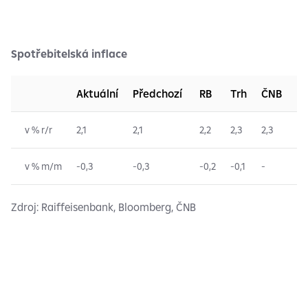
Spotřebitelská inflace
Aktuální
Předchozí
RB
Trh
ČNB
v % r/r
2,1
2,1
2,2
2,3
2,3
v % m/m
-0,3
-0,3
-0,2
-0,1
-
Zdroj: Raiffeisenbank, Bloomberg, ČNB