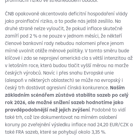
proinflační riziko ve střednědobém období.
ČNB opakovaně akcentovala deficitní hospodaření vlády
jako proinflační riziko, a to podle nás ještě zesílilo. Na
druhé straně nelze vyloučit, že pokud inflace skutečně
zamíří pod 2 % a ne pouze v jednom měsíci, že někteří
členové bankovní rady nebudou nalomeni přece jenom
mírně uvolnit otěže měnové politiky. V tomto směru bude
klíčové i zda se neprojeví americká cla s větší intenzitou až
v letošním roce, která budou tlačit vyšší měrou na marže
českých výrobců. Navíc i přes snahu Evropské unie
(alespoň v některých oblastech) se může na evropský i
český trh dostávat agresivní čínská konkurence.
Naším
základním scénářem zůstává stabilita sazeb po celý
rok 2026, ale možné snížení sazeb hodnotíme jako
pravděpodobnější než jejich zvýšení
. Podobně to vidí
také trh, což lze dokumentovat na mírném oslabení
koruny po zveřejnění výsledku inflace nad 24,20 EUR/CZK a
také FRA sazeb, které se pohybují okolo 3,35 %.