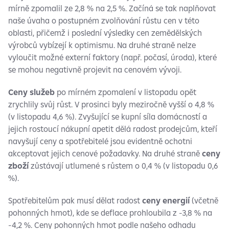
mírně zpomalil ze 2,8 % na 2,5 %. Začíná se tak naplňovat
naše úvaha o postupném zvolňování růstu cen v této
oblasti, přičemž i poslední výsledky cen zemědělských
výrobců vybízejí k optimismu. Na druhé straně nelze
vyloučit možné externí faktory (např. počasí, úroda), které
se mohou negativně projevit na cenovém vývoji.
Ceny služeb
po mírném zpomalení v listopadu opět
zrychlily svůj růst. V prosinci byly meziročně vyšší o 4,8 %
(v listopadu 4,6 %). Zvyšující se kupní síla domácností a
jejich rostoucí nákupní apetit dělá radost prodejcům, kteří
navyšují ceny a spotřebitelé jsou evidentně ochotni
akceptovat jejich cenové požadavky. Na druhé straně
ceny
zboží
zůstávají utlumené s růstem o 0,4 % (v listopadu 0,6
%).
Spotřebitelům pak musí dělat radost
ceny energií
(včetně
pohonných hmot), kde se deflace prohloubila z -3,8 % na
-4,2 %. Ceny pohonných hmot podle našeho odhadu