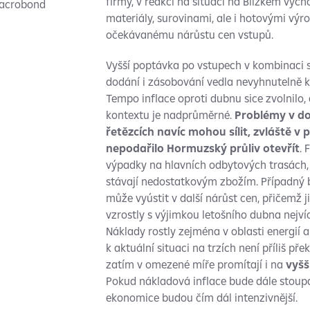
firmy, v reakci na situaci na Blízkém vých
Macrobond
materiály, surovinami, ale i hotovými výr
očekávanému nárůstu cen vstupů.
Vyšší poptávka po vstupech v kombinaci s
dodání i zásobování vedla nevyhnutelně 
Tempo inflace oproti dubnu sice zvolnilo, 
kontextu je nadprůměrné.
Problémy v d
řetězcích navíc mohou sílit, zvláště v 
nepodařilo Hormuzský průliv otevřít
. 
výpadky na hlavních odbytových trasách, 
stávají nedostatkovým zbožím. Případný 
může vyústit v další nárůst cen, přičemž j
vzrostly s výjimkou letošního dubna nejví
Náklady rostly zejména v oblasti energií 
k aktuální situaci na trzích není příliš pře
zatím v omezené míře promítají i na
vyšš
Pokud nákladová inflace bude dále stoupat
ekonomice budou čím dál intenzivnější.