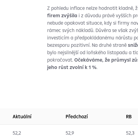
Z pohledu inflace nelze hodnotit kladně, 
firem zvýšila
i z důvodu právě vyšších pr
nebude opakovat situace, kdy si firmy n
rámec svých nákladů. Důvěra se však zvýš
investicím a předpokládanému nárůstu po
bezesporu pozitivní. Na druhé straně
sni
bylo nejsilnější od loňského listopadu a t
pokračovat.
Očekáváme, že průmysl zů
jeho růst zvolní k 1 %
.
Aktuální
Předchozí
RB
52,2
52,9
52,3