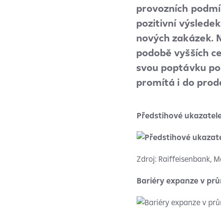
provozních podmín
pozitivní výslede
nových zakázek. N
podobě vyšších ce
svou poptávku po 
promítá i do prode
Předstihové ukazatele
Zdroj: Raiffeisenbank, 
Bariéry expanze v pr