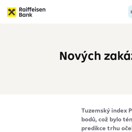
Nových zakáze
Tuzemský index PM
bodů, což bylo té
predikce trhu oček