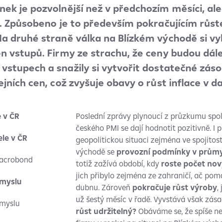
ek je pozvolnější než v předchozím měsíci, ale 
k. Způsobeno je to především pokračujícím růs
a druhé straně válka na Blízkém východě si vy
n vstupů. Firmy ze strachu, že ceny budou dále
vstupech a snažily si vytvořit dostatečné záso
jních cen, což zvyšuje obavy o růst inflace v da
 v ČR
Poslední zprávy plynoucí z průzkumu spole
českého PMI se dají hodnotit pozitivně. I 
geopolitickou situaci zejména ve spojitos
východě se
provozní podmínky v průmys
Macrobond
totiž zažívá období, kdy
roste počet no
jich přibylo zejména ze zahraničí, ač po
ůmyslu
dubnu. Zároveň
pokračuje růst výroby
,
už šestý měsíc v řadě. Vyvstává však zás
růst udržitelný?
Obáváme se, že spíše ne