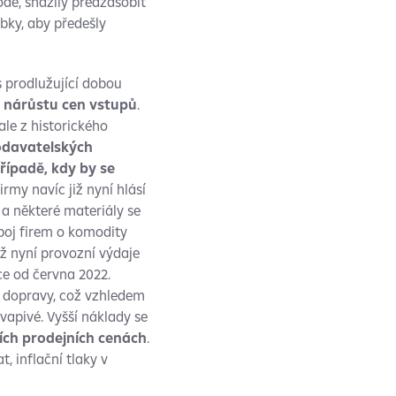
odě, snažily předzásobit
obky, aby předešly
 prodlužující dobou
k
nárůstu cen vstupů
.
ale z historického
odavatelských
případě, kdy by se
Firmy navíc již nyní hlásí
a některé materiály se
boj firem o komodity
iž nyní provozní výdaje
ce od června 2022.
a dopravy, což vzhledem
kvapivé. Vyšší náklady se
ích prodejních cenách
.
, inflační tlaky v