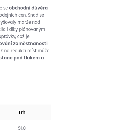
že se
obchodní důvěra
odejních cen. Snad se
avyšovaly marže nad
ila i díky plánovaným
ptávky, což je
žování zaměstnanosti
lak na redukci míst může
stane pod tlakem a
Trh
51,8