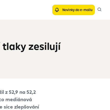
Novinky do e-mailu
tlaky zesilují
l z 52,9 na 52,2
ímco mediánová
e sice zlepšování