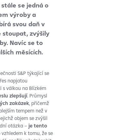
stále se jedná o
tem výroby a
bírá svou daň v
 stoupat, zvýšily
by. Navíc se to
lších měsících.
čnosti S&P týkající se
přes napjatou
ti s válkou na Blízkém
lu zlepšují
. Průmysl
vých zakázek
, přičemž
malejším tempem než v
 jejichž objem se zvýšil
adní otázka –
je tento
 vzhledem k tomu, že se