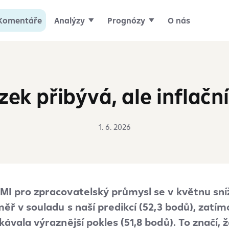
Komentáře
Analýzy
Prognózy
O nás
k přibývá, ale inflační 
1. 6. 2026
I pro zpracovatelský průmysl se v květnu sníži
měř v souladu s naší predikcí (52,3 bodů), zat
ávala výraznější pokles (51,8 bodů). To značí, ž