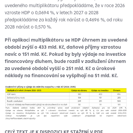
uvedeného multiplikátoru předpokládáme, že v roce 2026
vzroste HDP o 0,0694 %, v letech 2027 a 2028
předpokládáme za každý rok nárůst o 0,4696 %, od roku
2028 nárůst o 0,570 %.
Při aplikaci multiplikátoru se HDP úhrnem za uvedené
období zvýší o 433 mld. Kč, daňové příjmy vzrostou
navíc o 151 mld. Kč. Pokud by byly výdaje na investice
financovány dluhem, bude rozdíl v zadlužení úhrnem
za uvedené období vyšší o 251 mld. Kč a úrokové
náklady na financování se vyšplhají na 51 mld. Kč.
CELÝ TEXT JE K DISPOZICI KE STAŽENÍ V PDF