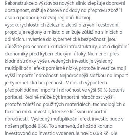
Rekonstrukce a výstavba nových silnic zlepšuje dopravní
dostupnost, snižuje časové náklady na přepravu zboží i
osob a podporuje rozvoj regionů. Rozvoj
vysokorychlostních železnic zlepší a zrychlí cestování,
propojuje regiony a města a snižuje zátěž na silnicích a
dálnicích. Investice do kybernetické bezpečnosti jsou
důležité pro ochranu kritické infrastruktury, dat a digitální
ekonomiky před kybernetickými útoky. Nicméně i přes
kladné stránky výše uvedených investic je výsledný
multiplikační efekt poměrně nízký, protože investice mají
vyšší importní náročnost. Nejnáročnější složkou na import
je kybernetická bezpečnost. V našich výpočtech
předpokládáme importní náročnost ve výši 50 % (ceteris
paribus). Reálně může být importní náročnost vyšší,
protože záleží na použitých materiálech, technologiích a
také na mixu investic, které se liší svou importní
náročností. Výsledný multiplikační efekt investic bude v
našem případě 0,68. To znamená, že každá koruna
investovaná do investic vygeneruje navíc 0,68 Kč. Dle