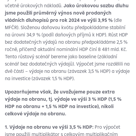
včetně úrokových nákladů.
Jako úrokovou sazbu dluhu
jsme použili průměrný výnos nově prodaných
vládních dluhopisů pro rok 2024 ve výši 3,95 %
(dle
MFČR). Složenou daňovou kvótu předpokládáme stabilní
na úrovni 34,9 % (podíl daňových příjmů k HDP). Růst HDP
bez dodatečných výdajů na obranu předpokládáme 2,5 %
ročně, přičemž aktuální nominální HDP činí 8 481 mld. Kč.
Tento růstový scénář bereme jako baseline (základní
scénář bez dodatečných výdajů). Výpočet jsme rozdělili na
dvě části – výdaje na obranu (závazek 3,5 % HDP) a výdaje
na investice (závazek 1,5 % HDP).
Upozorňujeme však, že uvažujeme pouze extra
výdaje na obranu, tj. výdaje ve výši 3 % HDP (1,5 %
HDP na obranu + 1,5 % HDP na investice), nikoli
celkové výdaje na obranu.
1. Výdaje na obranu ve výši 3,5 % HDP:
Pro výpočet
jsme použili multiplikátor s celkovým multiplikačním