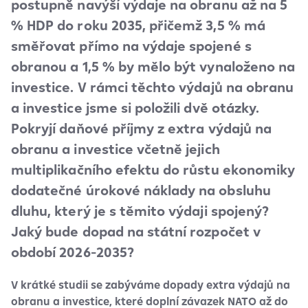
postupně navýší výdaje na obranu až na 5
% HDP do roku 2035, přičemž 3,5 % má
směřovat přímo na výdaje spojené s
obranou a 1,5 % by mělo být vynaloženo na
investice. V rámci těchto výdajů na obranu
a investice jsme si položili dvě otázky.
Pokryjí daňové příjmy z extra výdajů na
obranu a investice včetně jejich
multiplikačního efektu do růstu ekonomiky
dodatečné úrokové náklady na obsluhu
dluhu, který je s těmito výdaji spojený?
Jaký bude dopad na státní rozpočet v
období 2026-2035?
V krátké studii se zabýváme dopady extra výdajů na
obranu a investice, které doplní závazek NATO až do