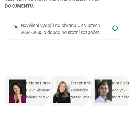
DOKUMENTU.
Navýšení výdajů na obranu ČR v letech
2026-2035 a dopad na státní rozpočet
Helena Horská
Tereza Krček
Martin K
Hlavní ekonomka
Analytička
Analytik
helena.horska@rb.cz
tereza.krcek@rb.cz
martin.kro