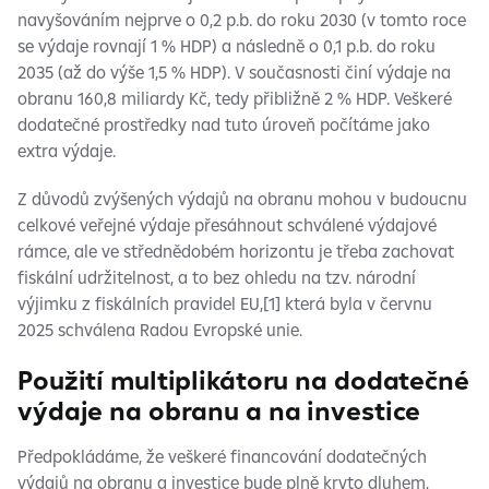
navyšováním nejprve o 0,2 p.b. do roku 2030 (v tomto roce
se výdaje rovnají 1 % HDP) a následně o 0,1 p.b. do roku
2035 (až do výše 1,5 % HDP). V současnosti činí výdaje na
obranu 160,8 miliardy Kč, tedy přibližně 2 % HDP. Veškeré
dodatečné prostředky nad tuto úroveň počítáme jako
extra výdaje.
Z důvodů zvýšených výdajů na obranu mohou v budoucnu
celkové veřejné výdaje přesáhnout schválené výdajové
rámce, ale ve střednědobém horizontu je třeba zachovat
fiskální udržitelnost, a to bez ohledu na tzv. národní
výjimku z fiskálních pravidel EU,[1] která byla v červnu
2025 schválena Radou Evropské unie.
Použití multiplikátoru na dodatečné
výdaje na obranu a na investice
Předpokládáme, že veškeré financování dodatečných
výdajů na obranu a investice bude plně kryto dluhem,