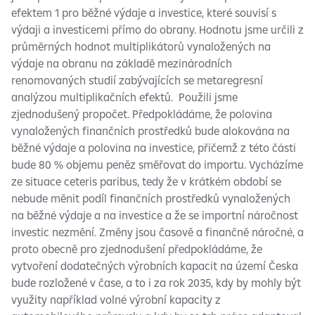
efektem 1 pro běžné výdaje a investice, které souvisí s
výdaji a investicemi přímo do obrany. Hodnotu jsme určili z
průměrných hodnot multiplikátorů vynaložených na
výdaje na obranu na základě mezinárodních
renomovaných studií zabývajících se metaregresní
analýzou multiplikačních efektů. Použili jsme
zjednodušený propočet. Předpokládáme, že polovina
vynaložených finančních prostředků bude alokována na
běžné výdaje a polovina na investice, přičemž z této části
bude 80 % objemu peněz směřovat do importu. Vycházíme
ze situace ceteris paribus, tedy že v krátkém období se
nebude měnit podíl finančních prostředků vynaložených
na běžné výdaje a na investice a že se importní náročnost
investic nezmění. Změny jsou časově a finančně náročné, a
proto obecně pro zjednodušení předpokládáme, že
vytvoření dodatečných výrobních kapacit na území Česka
bude rozložené v čase, a to i za rok 2035, kdy by mohly být
využity například volné výrobní kapacity z