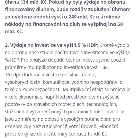
úhrnu 134 mld. Kč. Pokud by byly výdaje na obranu
financovány dluhem, bude rozdíl v zadlužení úhrnem
za uvedené období vyšší o 249 mld. Kč a úrokové
náklady na financování na dluh se vyšplhají na 50
mld. Kč.
2. Výdaje na investice ve výši 1,5 % HDP:
Kromě výdajů
na obranu naše studie počítá také s investicemi ve výši 1,5
% HDP. Pro analýzu dopadů těchto investic jsme použili
průměrný multiplikátor na investice ve výši 1,36.
Předpokládáme investice do silnic, dálnic,
vysokorychlostní komunikace, vodního hospodářství a
také do kyberbezpečnosti. Multiplikační efekt se projevuje
v celé ekonomice, například prostřednictvím zvýšené
poptávky po stavebních materiálech, technologiích,
službách a vytváření nových pracovních míst. Investice
jsou zaměřeny na oblasti s vysokým potenciálem pro
ekonomický růst a zlepšení životní úrovně. Finanční
prostředky lze do určité míry čerpat z fondů EU.