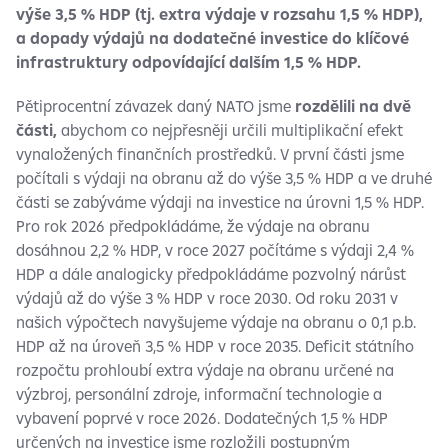
výše 3,5 % HDP (tj. extra výdaje v rozsahu 1,5 % HDP),
a dopady výdajů na dodatečné investice do klíčové
infrastruktury odpovídající dalším 1,5 % HDP.
Pětiprocentní závazek daný NATO jsme
rozdělili na dvě
části,
abychom co nejpřesněji určili multiplikační efekt
vynaložených finančních prostředků. V první části jsme
počítali s výdaji na obranu až do výše 3,5 % HDP a ve druhé
části se zabýváme výdaji na investice na úrovni 1,5 % HDP.
Pro rok 2026 předpokládáme, že výdaje na obranu
dosáhnou 2,2 % HDP, v roce 2027 počítáme s výdaji 2,4 %
HDP a dále analogicky předpokládáme pozvolný nárůst
výdajů až do výše 3 % HDP v roce 2030. Od roku 2031 v
našich výpočtech navyšujeme výdaje na obranu o 0,1 p.b.
HDP až na úroveň 3,5 % HDP v roce 2035. Deficit státního
rozpočtu prohloubí extra výdaje na obranu určené na
výzbroj, personální zdroje, informační technologie a
vybavení poprvé v roce 2026. Dodatečných 1,5 % HDP
určených na investice jsme rozložili postupným