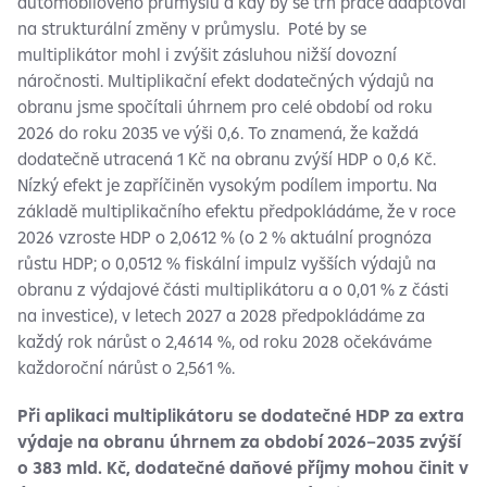
automobilového průmyslu a kdy by se trh práce adaptoval
na strukturální změny v průmyslu. Poté by se
multiplikátor mohl i zvýšit zásluhou nižší dovozní
náročnosti. Multiplikační efekt dodatečných výdajů na
obranu jsme spočítali úhrnem pro celé období od roku
2026 do roku 2035 ve výši 0,6. To znamená, že každá
dodatečně utracená 1 Kč na obranu zvýší HDP o 0,6 Kč.
Nízký efekt je zapříčiněn vysokým podílem importu. Na
základě multiplikačního efektu předpokládáme, že v roce
2026 vzroste HDP o 2,0612 % (o 2 % aktuální prognóza
růstu HDP; o 0,0512 % fiskální impulz vyšších výdajů na
obranu z výdajové části multiplikátoru a o 0,01 % z části
na investice), v letech 2027 a 2028 předpokládáme za
každý rok nárůst o 2,4614 %, od roku 2028 očekáváme
každoroční nárůst o 2,561 %.
Při aplikaci multiplikátoru se dodatečné HDP za extra
výdaje na obranu úhrnem za období 2026–2035 zvýší
o 383 mld. Kč, dodatečné daňové příjmy mohou činit v