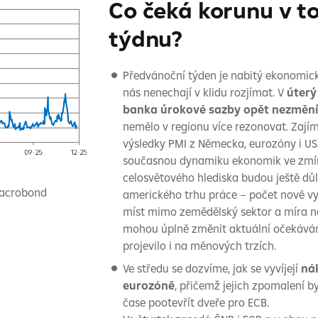
Co čeká korunu v t
týdnu?
Předvánoční týden je nabitý ekonomick
nás nenechají v klidu rozjímat. V
úterý
banka úrokové sazby opět nezmění
nemělo v regionu více rezonovat. Zají
výsledky PMI z Německa, eurozóny i US
současnou dynamiku ekonomik ve zmí
celosvětového hlediska budou ještě důle
Macrobond
amerického trhu práce – počet nově v
míst mimo zemědělský sektor a míra n
mohou úplně změnit aktuální očekávání
projevilo i na měnových trzích.
Ve středu se dozvíme, jak se vyvíjejí
nák
eurozóně
, přičemž jejich zpomalení 
čase pootevřít dveře pro ECB.