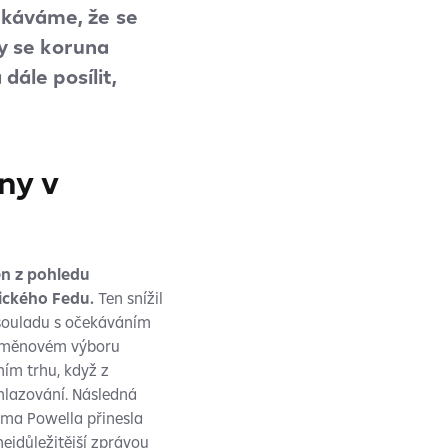
ekáváme, že se
by se koruna
dále posílit,
ny v
en z pohledu
ického Fedu.
Ten snížil
 souladu s očekáváním
 V měnovém výboru
ním trhu, když z
hlazování. Následná
oma Powella přinesla
ejdůležitější zprávou