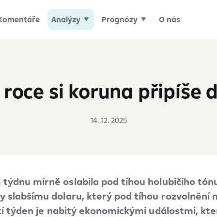
Komentáře
Analýzy
Prognózy
O nás
 roce si koruna připíše d
14. 12. 2025
týdnu mírně oslabila pod tíhou holubičího tónu
 slabšímu dolaru, který pod tíhou rozvolnění 
ští týden je nabitý ekonomickými událostmi, k