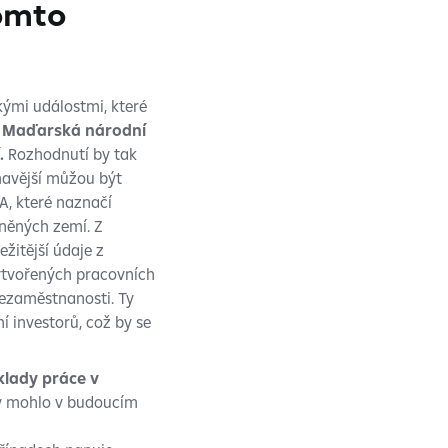
omto
ými událostmi, které
 Maďarská národní
.
Rozhodnutí by tak
mavější můžou být
A, které naznačí
něných zemí. Z
žitější údaje z
ytvořených pracovních
ezaměstnanosti. Ty
 investorů, což by se
lady práce v
by mohlo v budoucím