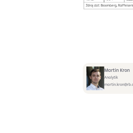
Martin Kron
Analytik
martin.kron@rb.