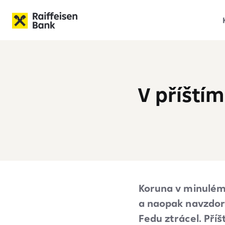
V příštím
Koruna v minulém 
a naopak navzdory
Fedu ztrácel. Pří