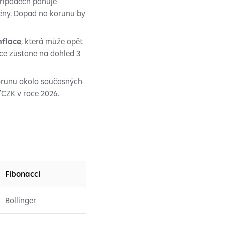
případech panuje
ěny. Dopad na korunu by
nflace
, která může opět
ace zůstane na dohled 3
orunu okolo současných
R/CZK v roce 2026.
Fibonacci
Bollinger