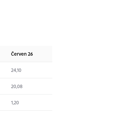
Červen 26
24,10
20,08
1,20