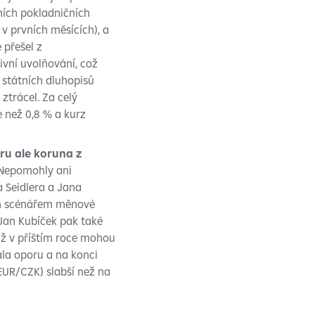
ních pokladničních
v prvních měsících), a
 přešel z
ivní uvolňování, což
y státních dluhopisů
ztrácel. Za celý
e než 0,8 % a kurz
u ale koruna z
Nepomohly ani
 Seidlera a Jana
ním scénářem měnové
 Jan Kubíček pak také
již v příštím roce mohou
la oporu a na konci
EUR/CZK) slabší než na