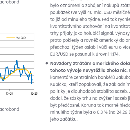
Macrobond
bylo oznámení o zahájení nákupů stát
poukázek (ve výši 40 mld. USD měsíčně 
to již od minulého týdne. Fed tak rychle
kvantitativního utahování na kvantitat
trhy přijaly jako holubičí signál. Výnos
proto poklesly a rovněž americký dolar 
předchozí týden oslabil vůči euru o víc
EUR/USD se posunul k úrovni 1,174.
Navzdory ztrátám amerického dolar
tohoto vývoje nevytěžila zhola nic.
komentáře centrálních bankéřů Jakuba
Kubíčka, kteří zopakovali, že základ
politiky je dlouhodobá stabilita sazeb.
dodal, že sázky trhu na zvýšení sazeb 
být předčasné. Koruna tak marně hleda
Macrobond
minulého týdne byla o 0,3 % (na 24,26 
jeho začátku.