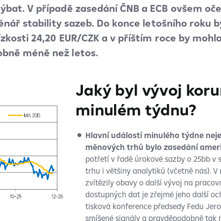
ýbat. V případě zasedání ČNB a ECB ovšem oč
cénář stability sazeb. Do konce letošního roku 
zkosti 24,20 EUR/CZK a v příštím roce by mohla 
obně méně než letos.
Jaký byl vývoj koru
minulém týdnu?
Hlavní událostí minulého týdne nej
měnových trhů bylo zasedání amer
potřetí v řadě úrokové sazby o 25bb v
trhu i většiny analytiků (včetně nás).
zvítězily obavy o další vývoj na pracov
dostupných dat je zřejmé jeho další oc
tisková konference předsedy Fedu Jer
smíšené signály a pravděpodobně tak n