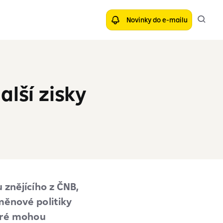
Novinky do e-mailu
alší zisky
 znějícího z ČNB,
měnové politiky
teré mohou