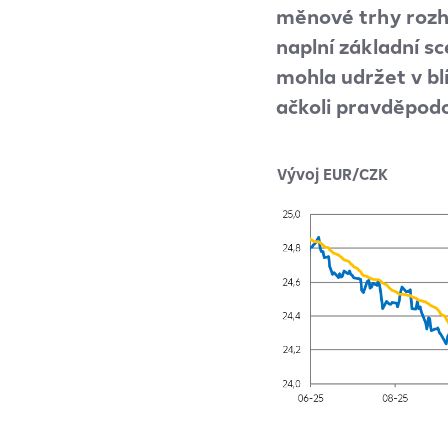
měnové trhy rozh
naplní základní s
mohla udržet v blí
ačkoli pravděpod
Vývoj EUR/CZK