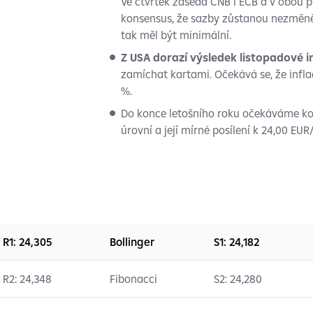
Ve čtvrtek zasedá ČNB i ECB a v obou 
konsensus, že sazby zůstanou nezměn
tak měl být minimální.
Z USA dorazí výsledek listopadové i
zamíchat kartami. Očekává se, že infl
%.
Do konce letošního roku očekáváme k
úrovní a její mírné posílení k 24,00 EU
R1: 24,305
Bollinger
S1: 24,182
R2: 24,348
Fibonacci
S2: 24,280