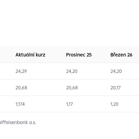
Aktuální kurz
Prosinec 25
Březen 26
24,29
24,20
24,20
20,68
20,68
20,17
1,174
1,17
1,20
iffeisenbank a.s.